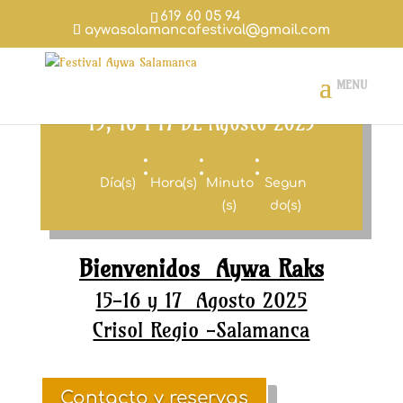
619 60 05 94
aywasalamancafestival@gmail.com
15, 16 Y 17 DE Agosto 2025
:
:
:
Día(s)
Hora(s)
Minuto
Segun
(s)
do(s)
Bienvenidos Aywa Raks
15-16 y 17 Agosto 2025
Crisol Regio -Salamanca
Contacto y reservas