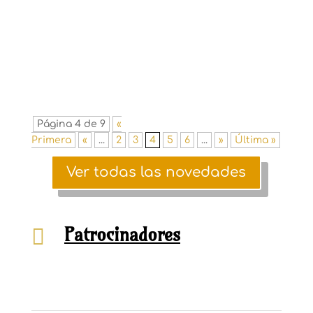
Alojamiento habitación compartida en
bungalow con pensión completa Consulta
precio de habitación individual Entrada a
las galas 1circuito termal de 90 min...
Página 4 de 9
«
Primera
«
...
2
3
4
5
6
...
»
Última »
Ver todas las novedades
Patrocinadores
