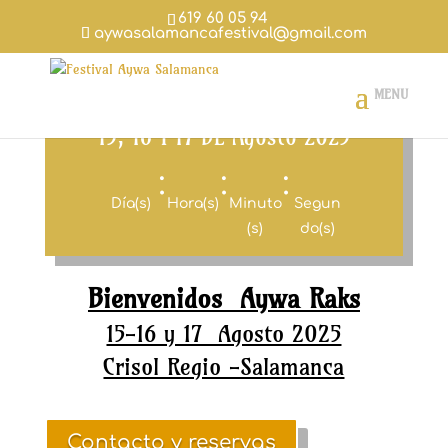
619 60 05 94
aywasalamancafestival@gmail.com
15, 16 Y 17 DE Agosto 2025
:
:
:
Día(s)
Hora(s)
Minuto
Segun
(s)
do(s)
Bienvenidos Aywa Raks
15-16 y 17 Agosto 2025
Crisol Regio -Salamanca
Contacto y reservas