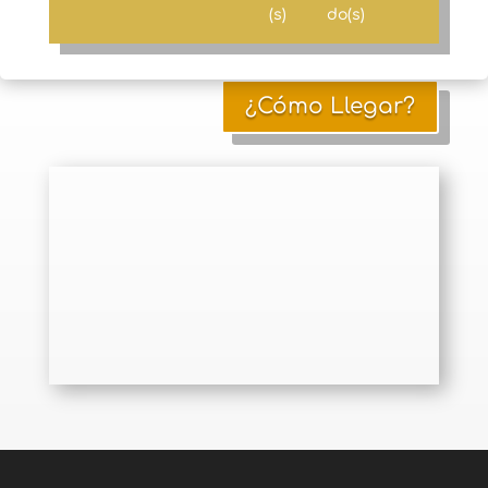
(s)
do(s)
¿Cómo Llegar?