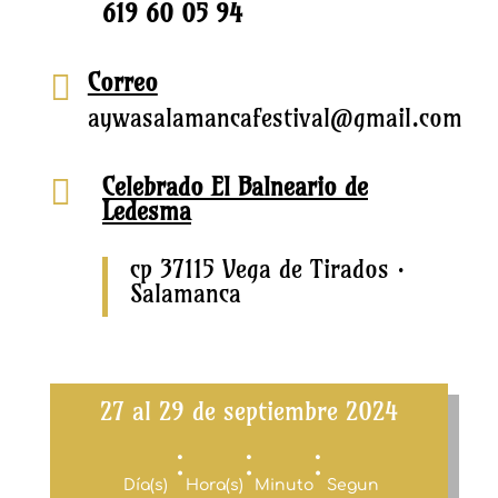
619 60 05 94
Correo

aywasalamancafestival@gmail.com
Celebrado El Balneario de

Ledesma
cp 37115 Vega de Tirados ·
Salamanca
27 al 29 de septiembre 2024
:
:
:
Día(s)
Hora(s)
Minuto
Segun