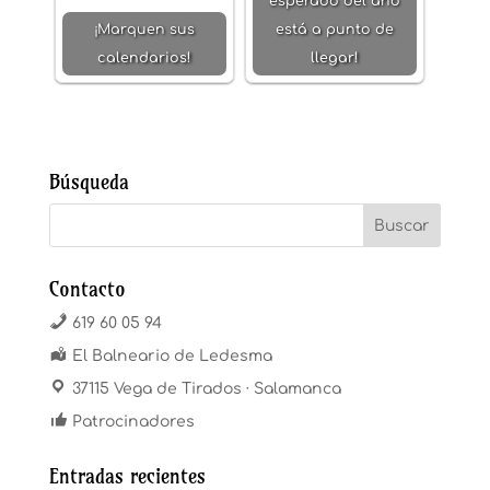
esperado del año
¡Marquen sus
está a punto de
calendarios!
llegar!
Búsqueda
Contacto
619 60 05 94
El Balneario de Ledesma
37115 Vega de Tirados · Salamanca
Patrocinadores
Entradas recientes