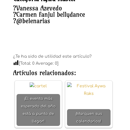
?
Vanessa Azevedo
?
Carmen fanjul bellydance
?
@belenarias
¿Te ha sido de utilidad este artículo?
[Total:
0
Average:
0
]
Artículos relacionados:
¡El evento más
esperado del año
está a punto de
¡Marquen sus
llegar!
calendarios!