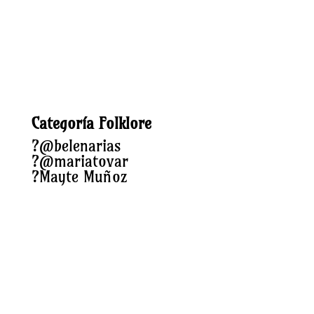
Categoría Folklore
?
@belenarias
?
@mariatovar
?
Mayte Muñoz