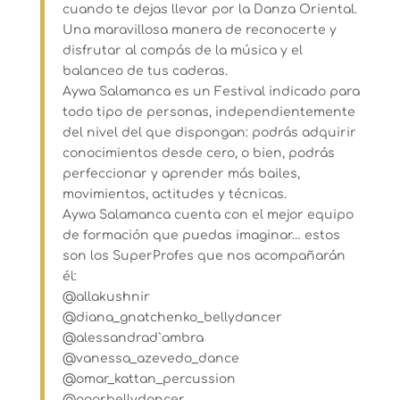
cuando te dejas llevar por la Danza Oriental.
Una maravillosa manera de reconocerte y
disfrutar al compás de la música y el
balanceo de tus caderas.
Aywa Salamanca es un Festival indicado para
todo tipo de personas, independientemente
del nivel del que dispongan: podrás adquirir
conocimientos desde cero, o bien, podrás
perfeccionar y aprender más bailes,
movimientos, actitudes y técnicas.
Aywa Salamanca cuenta con el mejor equipo
de formación que puedas imaginar… estos
son los SuperProfes que nos acompañarán
él:
@allakushnir
@diana_gnatchenko_bellydancer
@alessandrad`ambra
@vanessa_azevedo_dance
@omar_kattan_percussion
@agarbellydancer