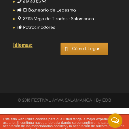
619 60 05 94
El Balneario de Ledesma
37115 Vega de Tirados · Salamanca
Patrocinadores
Idiomas:
Cómo LLegar
© 2018 FESTIVAL AYWA SALAMANCA |
By EDB
Este sitio web utiliza cookies para que usted tenga la mejor experiencia de
usuario. Si continúa navegando está dando su consentimiento para la
aceptación de las mencionadas cookies y la aceptación de nuestra
política de